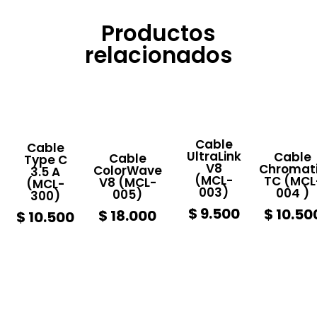
Productos
relacionados
Cable
Cable
UltraLink
Cable
Cable
Type C
V8
Chromat
ColorWave
3.5 A
(MCL-
TC (MCL
V8 (MCL-
(MCL-
003)
004 )
005)
300)
$
9.500
$
10.50
$
18.000
$
10.500