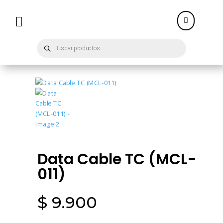


Búsqueda
de
productos
Data Cable TC (MCL-
011)
$
9.900