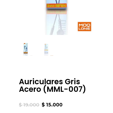
Auriculares Gris
Acero (MML-007)
Original
Current
$
19.000
$
15.000
price
price