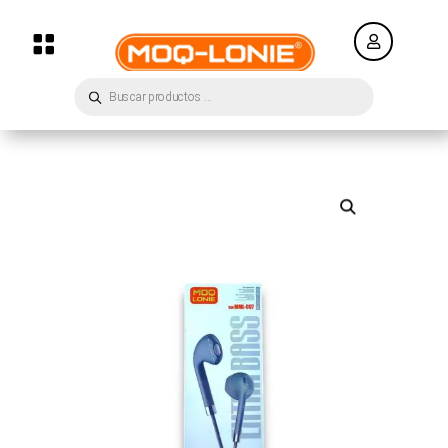


Búsqueda
de
productos