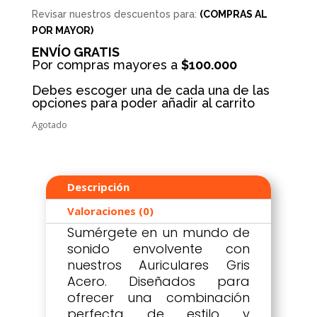
was:
is:
$ 19.000.
$ 15.000.
Revisar nuestros descuentos para:
(COMPRAS AL
POR MAYOR)
ENVÍO GRATIS
Por compras mayores a
$100.000
Debes escoger una de cada una de las
opciones para poder añadir al carrito
Agotado
Descripción
Valoraciones (0)
Sumérgete en un mundo de
sonido envolvente con
nuestros Auriculares Gris
Acero. Diseñados para
ofrecer una combinación
perfecta de estilo y