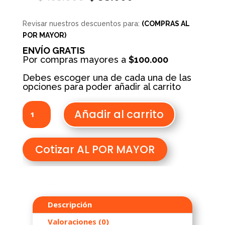
price
price
was:
is:
$ 105.000.
$ 95.000.
Revisar nuestros descuentos para:
(COMPRAS AL
POR MAYOR)
ENVÍO GRATIS
Por compras mayores a
$100.000
Debes escoger una de cada una de las
opciones para poder añadir al carrito
AUDIFONOS
Añadir al carrito
TWS
MOQ
cantidad
Cotizar AL POR MAYOR
Descripción
Valoraciones (0)