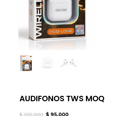
AUDIFONOS TWS MOQ
Original
Current
$
105.000
$
95.000