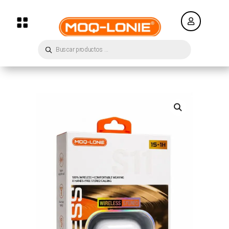


Búsqueda
de
productos