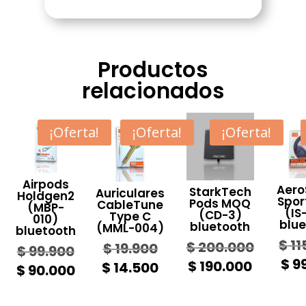
Productos
relacionados
¡Oferta!
¡Oferta!
¡Oferta!
Airpods
Aero
StarkTech
Auriculares
Holdgen2
Spo
Pods MOQ
CableTune
(MBP-
(IS
(CD-3)
Type C
010)
blu
bluetooth
(MML-004)
bluetooth
$
11
$
200.000
Original
$
19.900
Original
$
99.900
$
99
price
Original
Curren
$
190.000
Current
$
14.500
price
Current
$
90.000
was:
price
price
price
was:
price
$ 19.900.
was:
is:
is:
$ 99.900.
is: